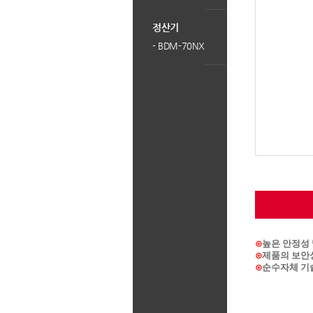
아
오
정산기
시
는
-
BDM-70NX
길
⊙
높은 안정성
⊙
제품의 보안
⊙
순수자체 기