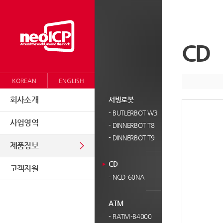
CD
KOREAN
ENGLISH
회사소개
회
사
서빙로봇
A/S
사
업
센
-
BUTLERBOT W3
개
영
터
사업영역
-
DINNERBOT T8
요/
역
공
-
DINNERBOT T9
연
제품정보
지
혁
사
CD
조
항
고객지원
-
NCD-60NA
직
채
구
용
성
ATM
공
찾
고
-
RATM-B4000