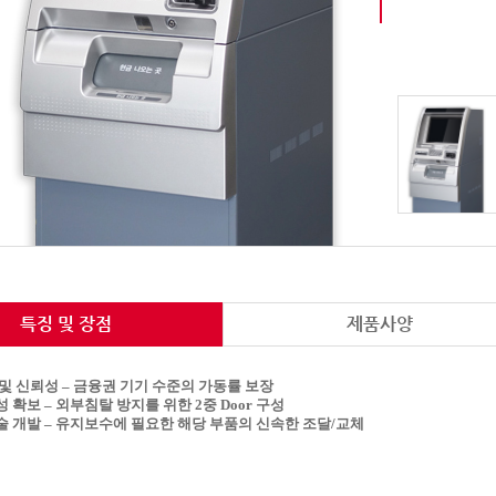
특징 및 장점
제품사양
 및 신뢰성
–
금융권 기기 수준의 가동률 보장
성 확보
–
외부침탈 방지를 위한
2
중
Door
구성
술 개발
–
유지보수에 필요한 해당 부품의 신속한 조달
/
교체